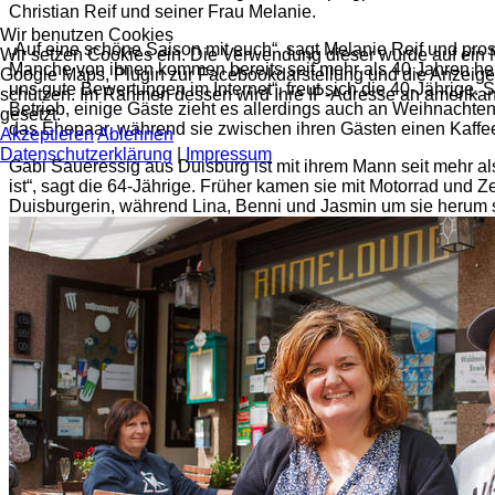
Christian Reif und seiner Frau Melanie.
Wir benutzen Cookies
„Auf eine schöne Saison mit euch“, sagt Melanie Reif und pros
Wir setzen Cookies ein. Die Verwendung dieser wurde auf ein M
Manche von ihnen kommen bereits seit mehr als 40 Jahren her.
Google Maps, Plugin zur Facebookdarstellung und die Anzeige
uns gute Bewertungen im Internet“, freut sich die 40-Jährige.
schützen. Im Rahmen dessen wird Ihre IP-Adresse an amerikan
Betrieb, einige Gäste zieht es allerdings auch an Weihnacht
gesetzt.
das Ehepaar, während sie zwischen ihren Gästen einen Kaffe
Akzeptieren
Ablehnen
Datenschutzerklärung
|
Impressum
Gabi Saueressig aus Duisburg ist mit ihrem Mann seit mehr als
ist“, sagt die 64-Jährige. Früher kamen sie mit Motorrad und 
Duisburgerin, während Lina, Benni und Jasmin um sie herum spi