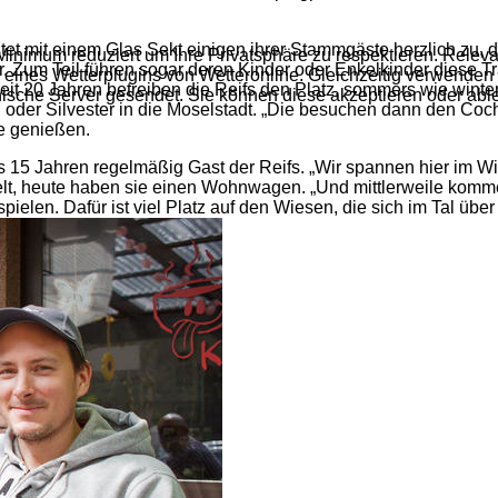
tet mit einem Glas Sekt einigen ihrer Stammgäste herzlich zu, d
inimum reduziert um Ihre Privatsphäre zu respektieren. Releva
 Zum Teil führen sogar deren Kinder oder Enkelkinder diese Tr
 eines Wetterplugins von Wetteronline. Gleichzeitig verwende
 Seit 20 Jahren betreiben die Reifs den Platz, sommers wie win
ische Server gesendet. Sie können diese akzeptieren oder abl
en oder Silvester in die Moselstadt. „Die besuchen dann den C
e genießen.
 15 Jahren regelmäßig Gast der Reifs. „Wir spannen hier im Win
Zelt, heute haben sie einen Wohnwagen. „Und mittlerweile komme
elen. Dafür ist viel Platz auf den Wiesen, die sich im Tal übe