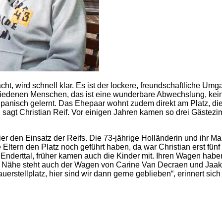
wird schnell klar. Es ist der lockere, freundschaftliche Umgan
iedenen Menschen, das ist eine wunderbare Abwechslung, kein T
anisch gelernt. Das Ehepaar wohnt zudem direkt am Platz, die d
 sagt Christian Reif. Vor einigen Jahren kamen so drei Gästez
ier den Einsatz der Reifs. Die 73-jährige Holländerin und ihr M
ltern den Platz noch geführt haben, da war Christian erst fünf J
erttal, früher kamen auch die Kinder mit. Ihren Wagen haben si
der Nähe steht auch der Wagen von Carine Van Decraen und Jaak
rstellplatz, hier sind wir dann gerne geblieben“, erinnert sich