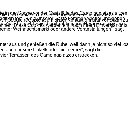
ie in der Sonne vor der Gaststätte des Campingplatzes sitzen.
nte und Cookies zur Darstellung unserer Anfahrtsskizze mit
adition fort. „Viele unserer Gäste kommen wieder und geben
n wir Google reCaptcha um unser Kontaktformular vor Spam zu
ters. Zwar herrscht zwischen Frühling und Herbst am meisten
ehnen. Diese Cookies werden erst nach Ihrem Einverständnis
ochemer Weihnachtsmarkt oder andere Veranstaltungen“, sagt
ter aus und genießen die Ruhe, weil dann ja nicht so viel los
n auch unsere Enkelkinder mit hierher“, sagt die
r vier Terrassen des Campingplatzes erstrecken.