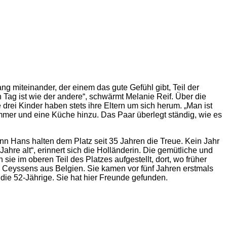
g miteinander, der einem das gute Gefühl gibt, Teil der
ag ist wie der andere“, schwärmt Melanie Reif. Über die
rei Kinder haben stets ihre Eltern um sich herum. „Man ist
immer und eine Küche hinzu. Das Paar überlegt ständig, wie es
ann Hans halten dem Platz seit 35 Jahren die Treue. Kein Jahr
ahre alt“, erinnert sich die Holländerin. Die gemütliche und
e im oberen Teil des Platzes aufgestellt, dort, wo früher
 Ceyssens aus Belgien. Sie kamen vor fünf Jahren erstmals
 die 52-Jährige. Sie hat hier Freunde gefunden.