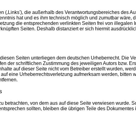
ten (‚Links'), die außerhalb des Verantwortungsbereiches des Au
 Kenntnis hat und es ihm technisch möglich und zumutbar wäre, d
tzung die entsprechenden verlinkten Seiten frei von illegalen In
knüpften Seiten. Deshalb distanziert er sich hiermit ausdrücklich
f diesen Seiten unterliegen dem deutschen Urheberrecht. Die Ver
n der schriftlichen Zustimmung des jeweiligen Autors bzw. Erst
nhalte auf dieser Seite nicht vom Betreiber erstellt wurden, we
dem auf eine Urheber­rechts­ver­letzung aufmerksam werden, bitt
tfernen.
s
 zu betrachten, von dem aus auf diese Seite verwiesen wurde. S
entsprechen sollten, bleiben die übrigen Teile des Dokumentes in