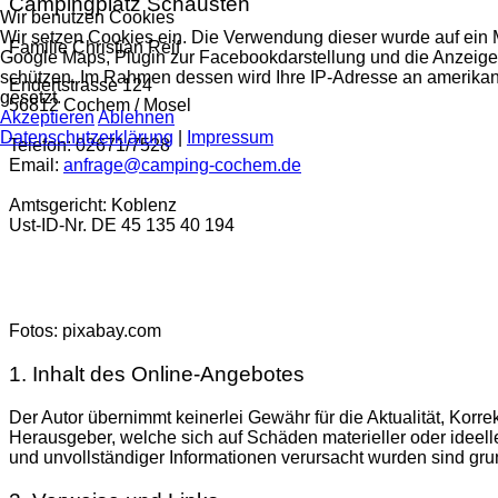
Campingplatz Schausten
Wir benutzen Cookies
Wir setzen Cookies ein. Die Verwendung dieser wurde auf ein M
Familie Christian Reif
Google Maps, Plugin zur Facebookdarstellung und die Anzeige
schützen. Im Rahmen dessen wird Ihre IP-Adresse an amerikan
Endertstrasse 124
gesetzt.
56812 Cochem / Mosel
Akzeptieren
Ablehnen
Datenschutzerklärung
|
Impressum
Telefon: 02671/7528
Email:
anfrage@camping-cochem.de
Amtsgericht: Koblenz
Ust-ID-Nr. DE 45 135 40 194
Fotos: pixabay.com
1. Inhalt des Online-Angebotes
Der Autor übernimmt keinerlei Gewähr für die Aktualität, Korre
Herausgeber, welche sich auf Schäden materieller oder ideell
und unvollständiger Informationen verursacht wurden sind grun